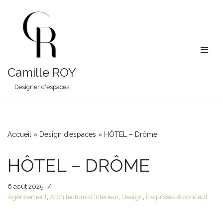
Aller
au
contenu
Camille ROY
Designer d'espaces
Accueil
»
Design d’espaces
»
HÔTEL – Drôme
HÔTEL – DRÔME
6 août 2025
Agencement
,
Architecture d’intérieur
,
Design
,
Esquisses & concept