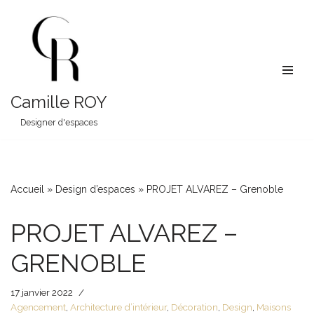
Aller
au
contenu
Camille ROY
Designer d'espaces
Accueil
»
Design d’espaces
»
PROJET ALVAREZ – Grenoble
PROJET ALVAREZ –
GRENOBLE
17 janvier 2022
Agencement
,
Architecture d’intérieur
,
Décoration
,
Design
,
Maisons